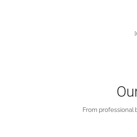
[
Our
From professional b