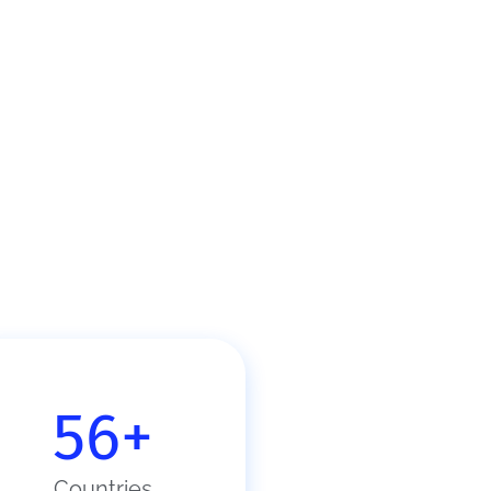
56
+
Countries