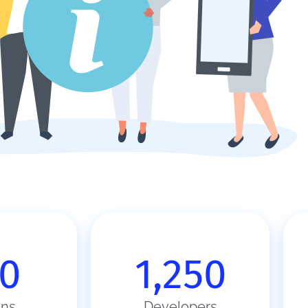
0
1,250
ns
Developers