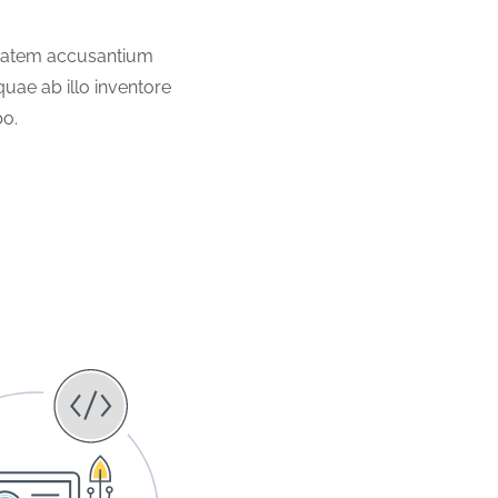
uptatem accusantium
ae ab illo inventore
bo.