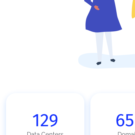
129
65
Data Centers
Domai