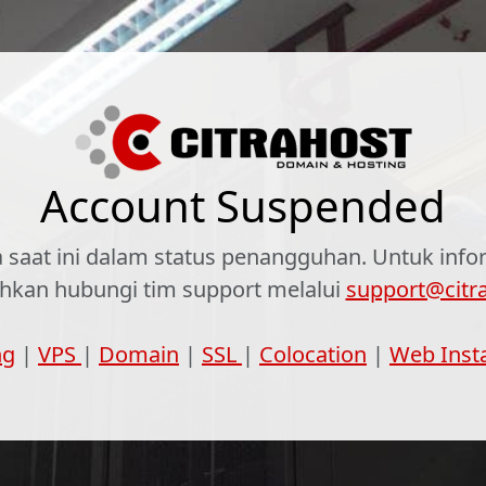
Account Suspended
 saat ini dalam status penangguhan. Untuk infor
lahkan hubungi tim support melalui
support@citr
ng
|
VPS
|
Domain
|
SSL
|
Colocation
|
Web Inst