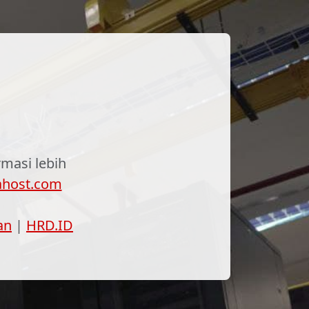
masi lebih
ahost.com
an
|
HRD.ID